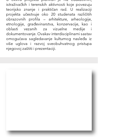
istraživačkih i terenskih aktivnosti koje povezuju
teorijsko znanje i praktičan rad. U realizaciji
projekta učestvuje oko 20 studenata različitih
obrazovnih profila – arhitekture, arheologije,
etnologije, građevinarstva, konzervacije, kao i
oblasti vezanih za vizuelne medije i
dokumentovanje. Ovakav interdisciplinarni sastav
omogućava sagledavanje kulturnog nasleđa iz
više uglova i razvoj sveobuhvatnog pristupa
njegovoj zaštiti i prezentaciji.