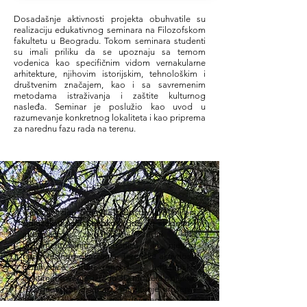
Dosadašnje aktivnosti projekta obuhvatile su
realizaciju edukativnog seminara na Filozofskom
fakultetu u Beogradu. Tokom seminara studenti
su imali priliku da se upoznaju sa temom
vodenica kao specifičnim vidom vernakularne
arhitekture, njihovim istorijskim, tehnološkim i
društvenim značajem, kao i sa savremenim
metodama istraživanja i zaštite kulturnog
nasleđa. Seminar je poslužio kao uvod u
razumevanje konkretnog lokaliteta i kao priprema
za narednu fazu rada na terenu.
Centralni deo projekta predstavlja planirani
odlazak u selo Senokos
, gde će studenti i
stručnjaci zajednički raditi na
dokumentovanju vodenice i njenog
neposrednog okruženja. Terenske aktivnosti
obuhvatiće arhitektonsko i arheološko
dokumentovanje, izradu 3D modela objekta,
rekognosciranje terena, mapiranje urušenih
struktura i ostataka nekadašnjeg sistema