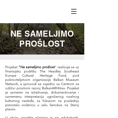
NE SAMELJIMO
PROŠLOST
Projekat
"Ne sameljimo prošlost
" realizuje se uz
finansijsku podršku The Headley Southeast
Europe Cultural Heritage Fund, pod
pokroviteljstvom organizacije Balkan Museum
Network, a sprovodi se zajedno sa Centrom za
održivi prostorni razvoj BalkanARHitrav. Projekat
je usmeren na istraživanje, dokumentovanje i
savremenu interpretaciju ugroženog ruralnog
kulturnog nasleđa, sa fokusom na poslednju
preostalu vodenicu u selu Senokos na Staroj
planini.
U okviru projekta planiran je niz edukativnih,