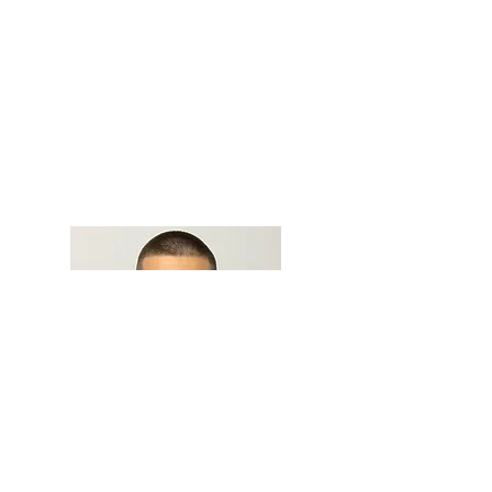
Ognjen Gavranić
Student osnovnih studija
arheologije