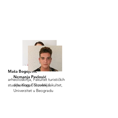
Maša Bogojević
Nemanja Pavlović
arheološkinja, Fakultet turističkih
studija, Kopar, Slovenija
arheolog, Filozofski fakultet,
Univerzitet u Beogradu