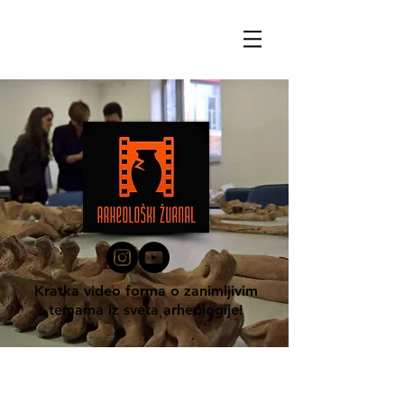
Kratka video forma o zanimljivim
temama iz sveta arheologije!