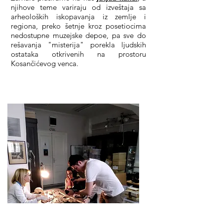
njihove teme variraju od izveštaja sa
arheoloških iskopavanja iz zemlje i
regiona, preko šetnje kroz posetiocima
nedostupne muzejske depoe, pa sve do
rešavanja "misterija" porekla ljudskih
ostataka otkrivenih na prostoru
Kosančićevog venca.