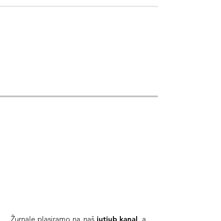
Cilj nam je da u budućnosti
Arheološki Žurnal
postane
prepoznatljiv brend na polju
promocije arheologije i
kulturnog nasleđa u Srbiji!
Žurnale plasiramo na naš
jutjub kanal
, a